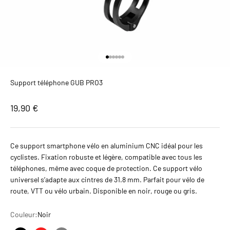
Aller à l'élément 1
Aller à l'élément 2
Aller à l'élément 3
Aller à l'élément 4
Aller à l'élément 5
Aller à l'élément 6
Support téléphone GUB PRO3
Prix de vente
19,90 €
Ce support smartphone vélo en aluminium CNC idéal pour les
cyclistes. Fixation robuste et légère, compatible avec tous les
téléphones, même avec coque de protection. Ce support vélo
universel s’adapte aux cintres de 31.8 mm. Parfait pour vélo de
route, VTT ou vélo urbain. Disponible en noir, rouge ou gris.
Couleur:
Noir