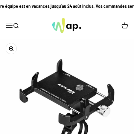
Passer au contenu
 équipe est en vacances jusqu’au 24 août inclus. Vos commandes seront t
Les Vélos Wap
Menu
Recherche
Panier
Zoomer sur l'image