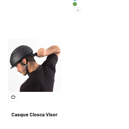
Bleu Abysse
Kaki
+2
Casque Closca Visor