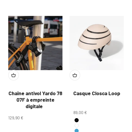
Chaîne antivol Yardo 78
Casque Closca Loop
07F à empreinte
digitale
Prix de vente
89,00 €
Prix de vente
129,90 €
Couleur
Noir
Blanc