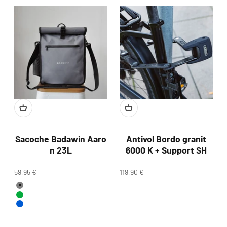
Sacoche Badawin Aaro
Antivol Bordo granit
n 23L
6000 K + Support SH
Prix de vente
Prix de vente
59,95 €
119,90 €
Couleur
Gris
Vert
Bleu