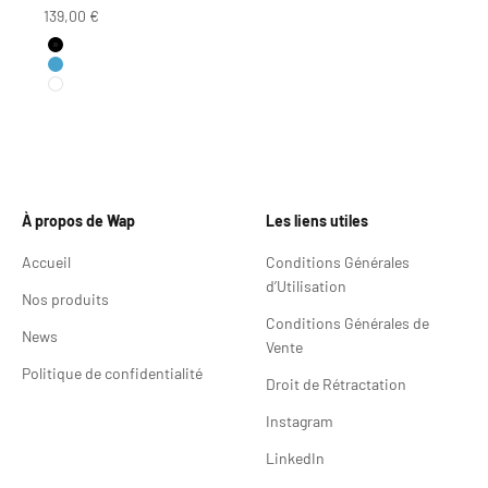
Prix de vente
139,00 €
Couleur
Noir
Bleu Abysse
Blanc
À propos de Wap
Les liens utiles
Accueil
Conditions Générales
d’Utilisation
Nos produits
Conditions Générales de
News
Vente
Politique de confidentialité
Droit de Rétractation
Instagram
LinkedIn