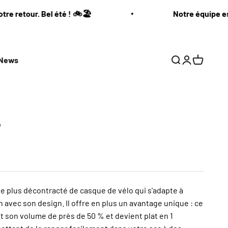
etour. Bel été ! 🚲🏖️
Notre équipe est en
News
Recherche
Connexion
Panier
p
le plus décontracté de casque de vélo qui s'adapte à
n avec son design. Il offre en plus un avantage unique : ce
t son volume de près de 50 % et devient plat en 1