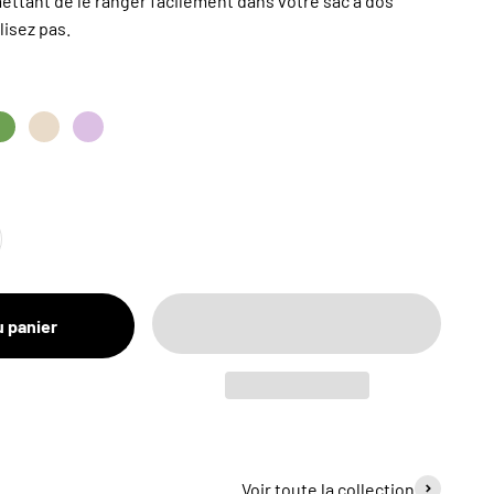
ttant de le ranger facilement dans votre sac à dos
lisez pas.
Abysse
Kaki
Crème
Lilas
u panier
Voir toute la collection