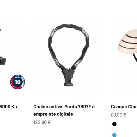
 6000 K +
Chaîne antivol Yardo 7807F à
Casque Clo
empreinte digitale
Prix de vent
89,00 €
Prix de vente
129,90 €
Couleur
Noir
Blanc