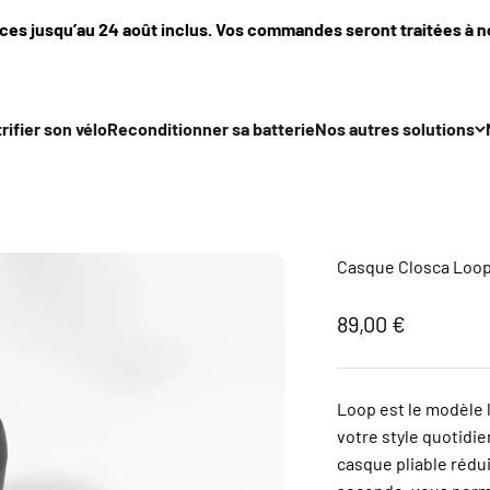
usqu’au 24 août inclus. Vos commandes seront traitées à notre r
rifier son vélo
Reconditionner sa batterie
Nos autres solutions
Casque Closca Loo
Prix de vente
89,00 €
Loop est le modèle 
votre style quotidie
casque pliable rédui