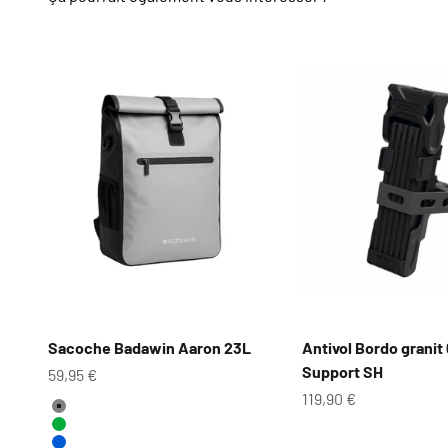
Sacoche Badawin Aaron 23L
Antivol Bordo granit
Support SH
Prix de vente
59,95 €
Prix de vente
119,90 €
Couleur
Gris
Vert