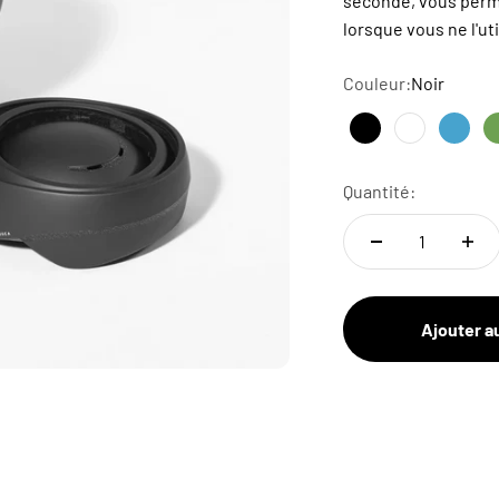
seconde, vous perme
lorsque vous ne l'uti
Couleur:
Noir
Noir
Blanc
Bleu 
Quantité:
Ajouter a