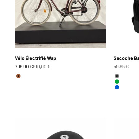
Vélo Électrifié Wap
Sacoche Ba
Prix de vente
Prix normal
Prix de ven
799,00 €
910,00 €
59,95 €
Couleur
Couleur
Marron
Gris
Vert
Bleu