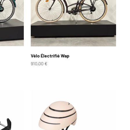
Vélo Électrifié Wap
Prix de vente
910,00 €