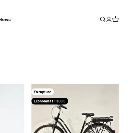
News
Recherche
Connexion
Panier
 pratiques pour améliorer votre expérience de mobilité au
En rupture
Economisez 111,00 €