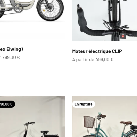
(ex Elwing)
Moteur électrique CLIP
te
2.799,00 €
Prix de vente
A partir de 499,00 €
lective
90,00 €
En rupture