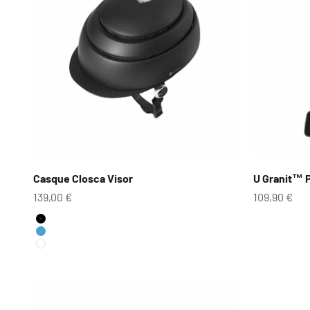
Casque Closca Visor
U Granit™ 
Prix de vente
Prix de ven
139,00 €
109,90 €
Couleur
Noir
Bleu Abysse
Blanc