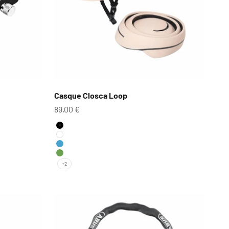
Casque Closca Loop
Prix de vente
89,00 €
Couleur
Noir
Blanc
Bleu Abysse
Kaki
+2