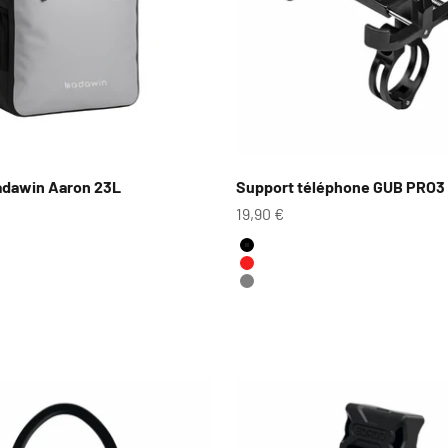
dawin Aaron 23L
Support téléphone GUB PRO3
te
Prix de vente
19,90 €
Couleur
Noir
Rouge
Gris