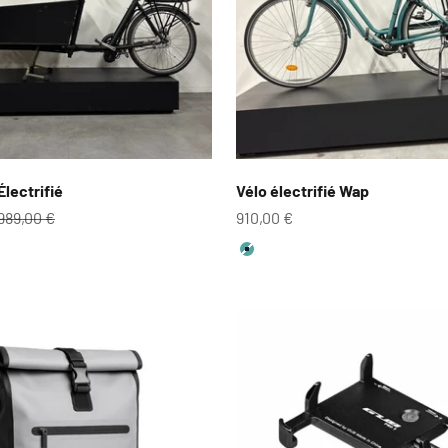
Électrifié
Vélo électrifié Wap
te
rix normal
Prix de vente
.989,00 €
910,00 €
Couleur
vert