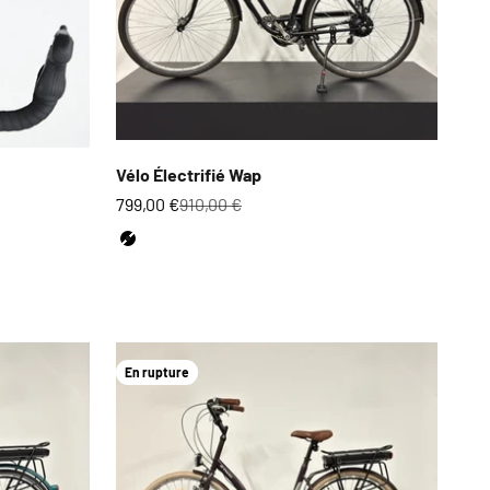
Vélo Électrifié Wap
Prix de vente
Prix normal
799,00 €
910,00 €
Couleur
Noir
En rupture