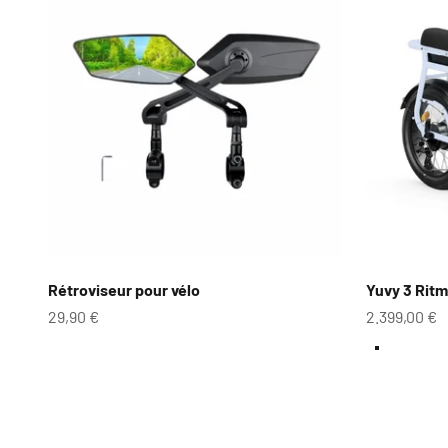
Rétroviseur pour vélo
Yuvy 3 Ritm
Prix de vente
Prix de ven
29,90 €
2.399,00 €
couleur
Bleu ciel
Lilas
Vert oxfor
Venez découvrir nos produits au Btwin Village à Lil