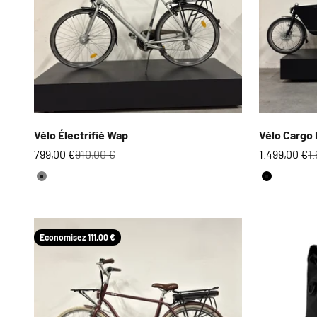
Vélo Électrifié Wap
Vélo Cargo 
Prix de vente
Prix normal
Prix de ven
P
799,00 €
910,00 €
1.499,00 €
1
Couleur
Couleur
Gris
Noir
Economisez 111,00 €