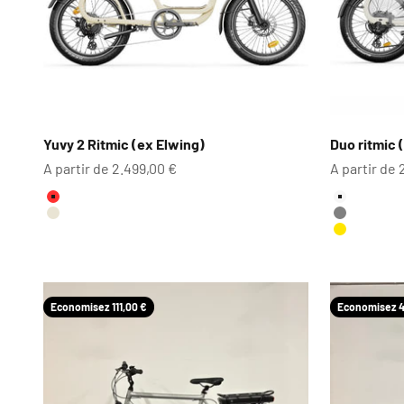
Yuvy 2 Ritmic (ex Elwing)
Duo ritmic 
Prix de vente
Prix de ven
A partir de 2.499,00 €
A partir de 
Couleur
Couleur
Grenade
White Ref
Steppe
Gris
Jaune
Economisez 111,00 €
Economisez 4