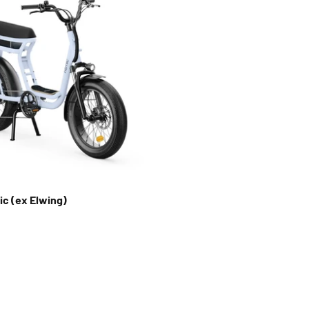
ic (ex Elwing)
te
d
le