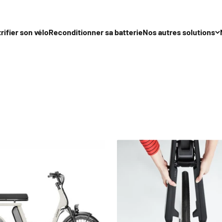
rifier son vélo
Reconditionner sa batterie
Nos autres solutions
Retrouvez nos produits
ctrifiés, de kits d’électrification, de fatbikes et d'accessoires
quotidien.