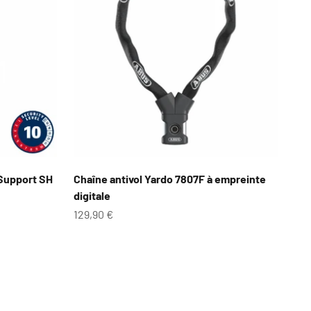
 Support SH
Chaîne antivol Yardo 7807F à empreinte
digitale
Prix de vente
129,90 €