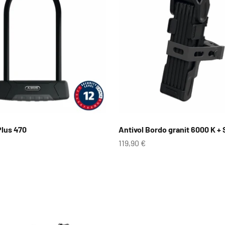
Plus 470
Antivol Bordo granit 6000 K +
te
Prix de vente
119,90 €