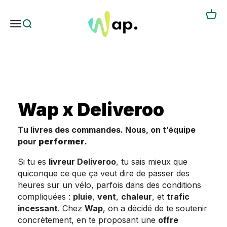
Passer au contenu
Panie
Les Vélos Wap
Menu
Recherche
DELIVEROO X WAP
Votre électrification à prix réduit
Wap x Deliveroo
Tu livres des commandes. Nous, on t’équipe
pour
performer
.
Si tu es
livreur Deliveroo
, tu sais mieux que
quiconque ce que ça veut dire de passer des
heures sur un vélo, parfois dans des conditions
compliquées :
pluie
,
vent
,
chaleur
, et
trafic
incessant
. Chez
Wap
, on a décidé de te soutenir
concrètement, en te proposant une
offre