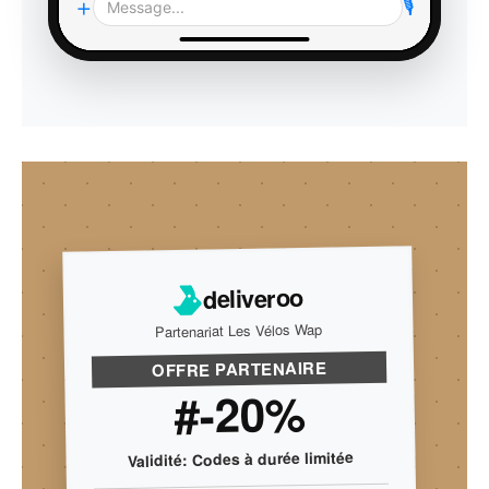
+
🎙️
Message...
Voir l'équipement
10:17
deliveroo
Partenariat Les Vélos Wap
OFFRE PARTENAIRE
#-20%
Validité: Codes à durée limitée