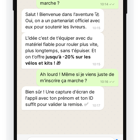
marche ?
10:14 ✓✓
Salut ! Bienvenue dans l'aventure 🚀
Oui, on a un partenariat officiel avec
eux pour soutenir les livreurs.
10:15
L'idée c'est de t'équiper avec du
matériel fiable pour rouler plus vite,
plus longtemps, sans t'épuiser. Et
on t'offre
jusqu'à -20% sur les
vélos et kits !
🎁
10:15
Ah lourd ! Même si je viens juste de
m'inscrire ça marche ?
10:16 ✓✓
Bien sûr ! Une capture d'écran de
l'appli avec ton prénom et ton ID
suffit pour valider la remise. ✅
10:17
Tu cherches plutôt un vélo complet
ou électrifier le tien ? Regarde ce
qu'on te propose 👇
Espace Partenaire (-20%)