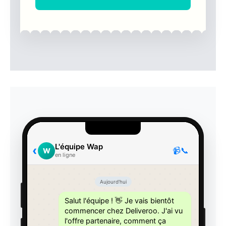
L'équipe Wap
‹
📹
📞
W
en ligne
Aujourd'hui
Salut l'équipe ! 👋 Je vais bientôt
commencer chez Deliveroo. J'ai vu
l'offre partenaire, comment ça