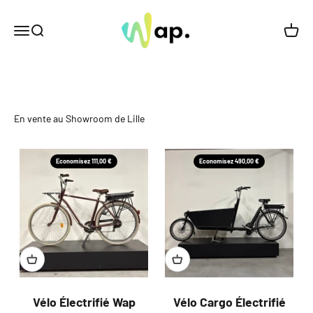
Passer au contenu
Les Vélos Wap
Menu
Recherche
Panier
Nos vélos électrifiés
En vente au Showroom de Lille
Economisez 111,00 €
Economisez 490,00 €
Vélo Électrifié Wap
Vélo Cargo Électrifié