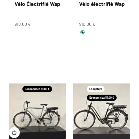
Vélo Électrifié Wap
Vélo électrifié Wap
Prix de vente
Prix de vente
910,00 €
910,00 €
Couleur
vert
Economisez 111,00 €
En rupture
Economisez 111,00 €